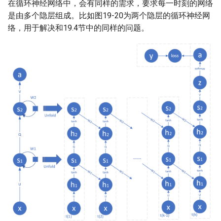
09.2 多项式回归法拟合复合函
10.5 实现双弧形二分类
播
7. 分布式训练任务练习
在循环神经网络中，会有同样的需求，要求每一时刻的网络
数曲线
02.1 线性反向传播
05.0 多变量线性回归
06.6 用双曲正切函数分类
14.6多分类任务真实案例
7.手写数字识别
是由多个隐层组成。比如图19-20为两个隐层的循环神经网
10.6 双弧形二分类的工作原理
18.0 经典卷积神经网络模型
8 自动机器学习系统练习
络，用于解决和19.4节中的同样的问题。
09.3 验证与测试
02.2 非线性反向传播
05.1 正规方程法
07.0 线性多分类
15.0 网络优化
8.黄金点游戏
11.0 非线性多分类
18.1 实现颜色分类
9 强化学习系统练习
09.4 神经网络非线性回归的实
02.3 梯度下降
05.2 神经网络法
07.1 多分类函数
15.1 权重矩阵初始化
9.手写算式计算器
现
11.1 非线性多分类实现
18.2 实现几何图形分类
03.0 损失函数
05.3 样本特征数据标准化
07.2 线性多分类实现
15.2 梯度下降优化算法
10.机器学习平台建设
09.5 曲线拟合
11.2 非线性多分类的工作原理
18.3 实现几何图形及颜色分类
03.1 均方差损失函数
05.4 还原参数值
07.3 线性多分类的工作原理
15.3 自适应学习率算法
11.量化交易案例
09.6 非线性回归的工作原理
11.3 分类样本不平衡问题
18.4 MNIST分类
03.2 交叉熵损失函数
05.5 正确的推理方法
07.4 线性多分类结果可视化
15.4 算法效果比较
12.基于近邻图的向量搜索案
09.7 参数调优初步
12.0 多变量非线性分类
18.5 Fashion-MNIST分类
例
05.6 标准化标签值
15.5 批量归一化的原理
12.1 三层神经网络的实现
18.6 Cifar-10分类
13.AI对联生成案例
15.6 批量归一化的实现
12.2 梯度检查
14.快速构建中文文本蕴含深
度学习模型
16.0 正则化
12.3 学习率与批大小