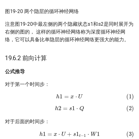
15.基于深度学习的代码搜索
16.1 偏差与方差
图19-20 两个隐层的循环神经网络
案例
16.2 L2正则
注意图19-20中最左侧的两个隐藏状态s1和s2是同时展开为
16.基于LightGBM的时间序列
右侧的图的， 这样的循环神经网络称为深度循环神经网
预测
16.3 L1正则
络，它可以具备比单隐层的循环神经网络更强大的能力。
16.4 早停法
19.6.2 前向计算
16.5 丢弃法
公式推导
16.6 数据扩展
对于第一个时间步：
(1)
h
1
=
x
⋅
U
16.7 集成学习
(2)
h
2
=
s
1
⋅
Q
对于后面的时间步：
(3)
h
1
=
x
⋅
U
+
s
1
t
−
1
⋅
W
1