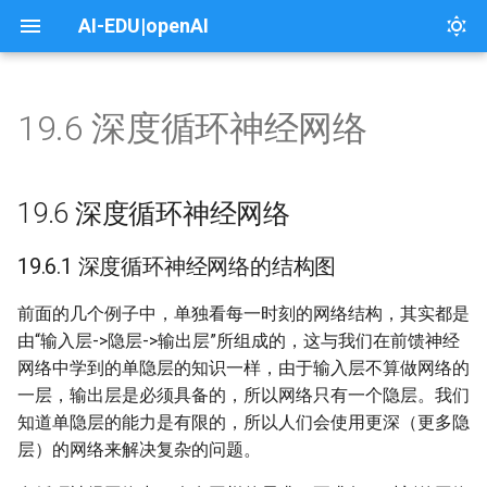
AI-EDU|openAI
19.6 深度循环神经网络
00 前言
04 线性回归
06 线性分类
08 非线性回归
10 非线性分类
13 模型的推理与部署
14 深度神经网络
17 卷积神经网络
19.6 深度循环神经网络
本课介绍
本课介绍
本页介绍
About
1.封面
1.课程介绍
1.个人能力
1. 框架及工具入门示例
01 概论与基本概念
04.0 单变量线性回归
06. 线性二分类
08.0 激活函数
10.0 非线性二分类
13.0 手工测试训练效果
14.0 搭建深度神经网络框架
17.0 卷积神经网络原理
一、架构之路
课程目录
1.漫画翻译
License
19.6.1 深度循环神经网络的
2.木头与软件工程的故事
2.木头与微软面试的故事
2. 定制一个新的张量运算
19.6 深度循环神经网络
结构图
01.0 人工智能发展简史
04.1 最小二乘法
06.1 二分类函数
08.1 挤压型激活函数
10.1 为什么必须用双层神经网
13.1 模型文件概述
14.1 回归任务功能测试
17.1 卷积的前向计算原理
二、概论
实验
2.问答系统和对话机器人服务
3.故事分析
3.故事分析
3. CUDA实现和优化
19.6.1 深度循环神经网络的结构图
络
19.6.2 前向计算
01.2 人工智能的定义
04.2 梯度下降法
06.2 线性二分类实现
08.2 半线性激活函数
13.2 ONNX模型文件
14.2 回归任务真实案例
17.2 卷积前向计算代码实现
三、用户与需求
3.看图识熊
4.什么是软件工程
4.微软的软件工程师
4 AllReduce的实现和优化
前面的几个例子中，单独看每一时刻的网络结构，其实都是
10.2 非线性二分类实现
19.6.3 反向传播
由“输入层->隐层->输出层”所组成的，这与我们在前馈神经
01.2 范式的演化
04.3 神经网络法
06.3 线性二分类的工作原理
09.0 非线性回归
13.3 Windows中模型的部署
14.3 二分类任务功能测试
17.3 卷积的反向传播原理
4.智能家居
5.软件工程领域知识
5.团队流程
5. 配置Container进行云上
网络中学到的单隐层的知识一样，由于输入层不算做网络的
10.3 实现逻辑异或门
19.6.4 运行结果
或推理
一层，输出层是必须具备的，所以网络只有一个隐层。我们
01.3 神经网络的基本工作原理
04.4 多样本计算
06.4 线性二分类结果可视化
09.1 多项式回归法拟合正弦曲
14.4 二分类任务真实案例
17.4 卷积反向传播代码实现
5.文本朗读应用
6.软件工程在微软
6.木头与团队合作的故事
知道单隐层的能力是有限的，所以人们会使用更深（更多隐
线
10.4 逻辑异或门的工作原理
代码位置
6. 学习使用调度管理系统
层）的网络来解决复杂的问题。
02.0 反向传播与梯度下降
04.5 梯度下降的三种形式
06.5 实现逻辑与或非门
14.5 多分类任务功能测试
17.5 池化的前向计算与反向传
6.搭建中间服务层
7.故事分析