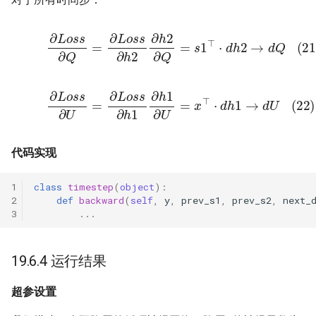
(21)
∂
L
o
s
s
∂
Q
=
∂
L
o
s
s
∂
h
2
∂
h
2
∂
Q
=
s
1
⊤
⋅
d
h
2
→
d
Q
(22)
∂
L
o
s
s
∂
U
=
∂
L
o
s
s
∂
h
1
∂
h
1
∂
U
=
x
⊤
⋅
d
h
1
→
d
U
代码实现
class
timestep
(
object
):
def
backward
(
self
,
y
,
prev_s1
,
prev_s2
,
next_
...
19.6.4 运行结果
超参设置