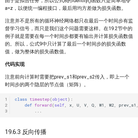
由于是拟合任务，所以公式8的Identity()函数只是简单地令
a=z，以便统一编程接口，最后用均方差做为损失函数。
注意并不是所有的循环神经网络都只在最后一个时间步有监
督学习信号，而只是我们这个问题需要这样。在19.2节中的
例子就是需要在每一个时间步都要有输出并计算损失函数值
的。所以，公式9中只计算了最后一个时间步的损失函数
值，做为整体的损失函数值。
代码实现
注意前向计算时需要把prev_s1和prev_s2传入，即上一个
时间步的两个隐层的节点值（矩阵）。
class
timestep
(
object
):
def
forward
(
self
,
x
,
U
,
V
,
Q
,
W1
,
W2
,
prev_s1
...
19.6.3 反向传播