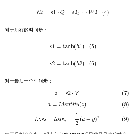
(4)
h
2
=
s
1
⋅
Q
+
s
2
t
−
1
⋅
W
2
对于所有的时间步：
(5)
s
1
=
tanh
(
h
1
)
(6)
s
2
=
tanh
(
h
2
)
对于最后一个时间步：
(7)
z
=
s
2
⋅
V
(8)
a
=
I
d
e
n
t
i
t
y
(
z
)
(9)
L
o
s
s
=
l
o
s
s
τ
=
1
2
(
a
−
y
)
2