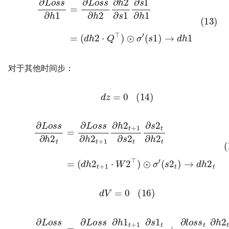
对于其他时间步：
(14)
d
z
=
0
(15)
∂
L
o
s
s
∂
(
d
h
h
2
2
t
=
t
+
∂
1
L
⋅
o
W
s
s
2
∂
⊤
h
)
2
⊙
t
+
σ
1
′
(
∂
s
h
2
2
t
)
t
→
+
1
d
∂
h
s
2
2
t
t
∂
s
2
t
∂
h
2
(16)
d
V
=
0
(17)
∂
L
o
s
s
∂
h
1
t
(
=
d
∂
h
L
1
o
t
s
+
s
1
∂
⋅
W
h
1
1
t
⊤
+
1
+
∂
d
h
h
1
2
t
t
+
⋅
Q
1
∂
⊤
s
)
1
⊙
t
∂
σ
s
′
(
1
s
t
1
∂
t
h
)
1
→
t
+
d
∂
h