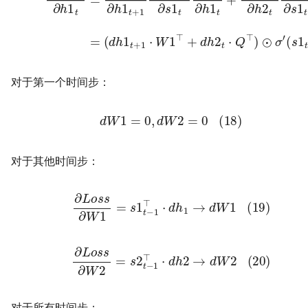
对于第一个时间步：
(18)
d
W
1
=
0
,
d
W
2
=
0
对于其他时间步：
(19)
∂
L
o
s
s
∂
W
1
=
s
1
t
−
1
⊤
⋅
d
h
1
→
d
W
1
(20)
∂
L
o
s
s
∂
W
2
=
s
2
t
−
1
⊤
⋅
d
h
2
→
d
W
2
对于所有时间步：