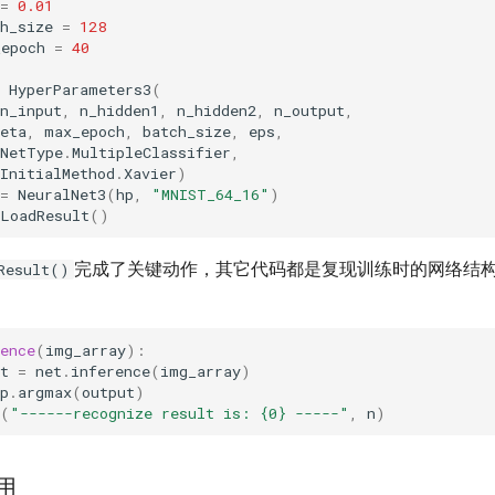
=
0.01
h_size
=
128
_epoch
=
40
HyperParameters3
(
n_input
,
n_hidden1
,
n_hidden2
,
n_output
,
eta
,
max_epoch
,
batch_size
,
eps
,
NetType
.
MultipleClassifier
,
InitialMethod
.
Xavier
)
=
NeuralNet3
(
hp
,
"MNIST_64_16"
)
LoadResult
()
完成了关键动作，其它代码都是复现训练时的网络结
Result()
ence
(
img_array
):
t
=
net
.
inference
(
img_array
)
p
.
argmax
(
output
)
(
"------recognize result is: 
{0}
 -----"
,
n
)
应用