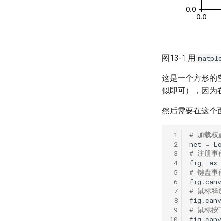
图13-1 用
matpl
这是一个方形的空
似即可），因为
然后需要在这个
# 加载
net
=
L
# 注册事
fig
,
ax
# 键盘事
fig
.
canv
# 鼠标释
fig
.
canv
# 鼠标按
fig
.
canv