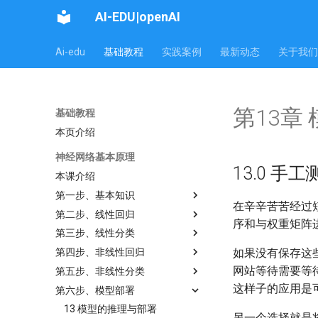
AI-EDU|openAI
Ai-edu
基础教程
实践案例
最新动态
关于我们
第13章
基础教程
本页介绍
神经网络基本原理
13.0 手
本课介绍
第一步、基本知识
在辛辛苦苦经过
第二步、线性回归
序和与权重矩阵
第三步、线性分类
第四步、非线性回归
如果没有保存这
网站等待需要等
第五步、非线性分类
这样子的应用是
第六步、模型部署
13 模型的推理与部署
另一个选择就是