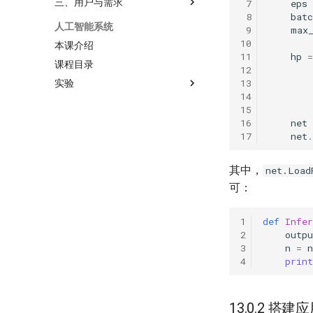
三、用户与需求
eps
batc
人工智能系统
max
本课介绍
hp
=
课程目录
实验
net
net
.
其中，
net.Load
可：
def
Infer
outpu
n
=
n
print
13.0.2 搭建