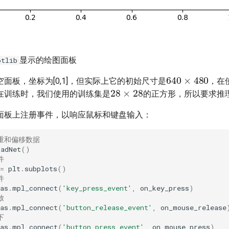
显示的绘图面板
otlib
640
×
480
面板，坐标为[0,1]，但实际上它的初始尺寸是
，在
28
×
28
在训练时，我们使用的训练集是
的正方形，所以要求推
面板上注册事件，以响应鼠标和键盘输入：
权重和偏移数据
oadNet
()
件
=
plt
.
subplots
()
件
as
.
mpl_connect
(
'key_press_event'
,
on_key_press
)
放
as
.
mpl_connect
(
'button_release_event'
,
on_mouse_release
下
as
.
mpl_connect
(
'button_press_event'
,
on_mouse_press
)