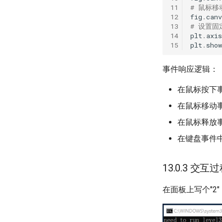
# 鼠标移
fig
.
canv
# 设置
plt
.
axis
plt
.
show
事件响应逻辑：
在鼠标按下
在鼠标移动
在鼠标释放
在键盘事件
13.0.3 交互
在面板上写个"2