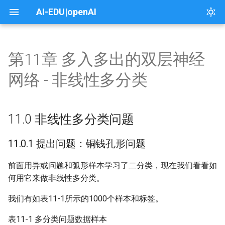
AI-EDU|openAI
第11章 多入多出的双层神经
00 前言
04 线性回归
06 线性分类
08 非线性回归
11.0 非线性多分类问题
13 模型的推理与部署
14 深度神经网络
17 卷积神经网络
19 循环神经网络
本课介绍
本课介绍
本页介绍
About
1.封面
1.课程介绍
1.个人能力
1. 框架及工具入门示例
网络 - 非线性多分类
01 概论与基本概念
04.0 单变量线性回归
06. 线性二分类
08.0 激活函数
13.0 手工测试训练效果
14.0 搭建深度神经网络框架
17.0 卷积神经网络原理
19.0 普通循环神经网络
一、架构之路
课程目录
1.漫画翻译
License
11.0.1 提出问题：铜钱孔形
2.木头与软件工程的故事
2.木头与微软面试的故事
2. 定制一个新的张量运算
问题
11.0 非线性多分类问题
01.0 人工智能发展简史
04.1 最小二乘法
06.1 二分类函数
08.1 挤压型激活函数
13.1 模型文件概述
14.1 回归任务功能测试
17.1 卷积的前向计算原理
19.1 两个时间步的循环神经网
二、概论
实验
2.问答系统和对话机器人服务
3.故事分析
3.故事分析
3. CUDA实现和优化
络
11.0.2 多分类模型的评估标
准
01.2 人工智能的定义
04.2 梯度下降法
06.2 线性二分类实现
08.2 半线性激活函数
13.2 ONNX模型文件
14.2 回归任务真实案例
17.2 卷积前向计算代码实现
三、用户与需求
3.看图识熊
4.什么是软件工程
4.微软的软件工程师
4 AllReduce的实现和优化
11.0.1 提出问题：铜钱孔形问题
19.2 四个时间步的循环神经网
前面用异或问题和弧形样本学习了二分类，现在我们看看如
络
01.2 范式的演化
04.3 神经网络法
06.3 线性二分类的工作原理
09.0 非线性回归
13.3 Windows中模型的部署
14.3 二分类任务功能测试
17.3 卷积的反向传播原理
4.智能家居
5.软件工程领域知识
5.团队流程
5. 配置Container进行云上
何用它来做非线性多分类。
或推理
19.3 通用的循环神经网络模型
01.3 神经网络的基本工作原理
04.4 多样本计算
06.4 线性二分类结果可视化
09.1 多项式回归法拟合正弦曲
14.4 二分类任务真实案例
17.4 卷积反向传播代码实现
5.文本朗读应用
6.软件工程在微软
6.木头与团队合作的故事
我们有如表11-1所示的1000个样本和标签。
线
6. 学习使用调度管理系统
19.4 空气质量预测
02.0 反向传播与梯度下降
04.5 梯度下降的三种形式
06.5 实现逻辑与或非门
14.5 多分类任务功能测试
17.5 池化的前向计算与反向传
6.搭建中间服务层
7.故事分析
表11-1 多分类问题数据样本