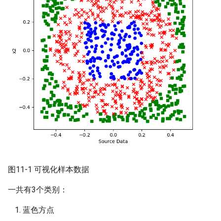
15.基于深度学习的代码搜索
16.1 偏差与方差
案例
16.2 L2正则
16.基于LightGBM的时间序列
预测
16.3 L1正则
16.4 早停法
16.5 丢弃法
16.6 数据扩展
16.7 集成学习
图11-1 可视化样本数据
一共有3个类别：
蓝色方点