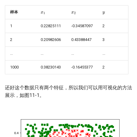
09.2 多项式回归法拟合复合函
播
7. 分布式训练任务练习
数曲线
19.5 不定长时序的循环神经网
02.1 线性反向传播
05.0 多变量线性回归
06.6 用双曲正切函数分类
14.6多分类任务真实案例
7.手写数字识别
x
1
x
2
y
样本
络
18.0 经典卷积神经网络模型
8 自动机器学习系统练习
09.3 验证与测试
02.2 非线性反向传播
05.1 正规方程法
07.0 线性多分类
15.0 网络优化
8.黄金点游戏
1
0.22825111
-0.34587097
2
19.6 深度循环神经网络
18.1 实现颜色分类
9 强化学习系统练习
09.4 神经网络非线性回归的实
02.3 梯度下降
05.2 神经网络法
07.1 多分类函数
15.1 权重矩阵初始化
9.手写算式计算器
2
0.20982606
0.43388447
3
现
19.7 双向循环神经网络
18.2 实现几何图形分类
...
...
...
...
03.0 损失函数
05.3 样本特征数据标准化
07.2 线性多分类实现
15.2 梯度下降优化算法
10.机器学习平台建设
09.5 曲线拟合
20.0 高级循环神经网络
18.3 实现几何图形及颜色分类
1000
0.38230143
-0.16455377
2
03.1 均方差损失函数
05.4 还原参数值
07.3 线性多分类的工作原理
15.3 自适应学习率算法
11.量化交易案例
09.6 非线性回归的工作原理
20.1 LSTM基本原理
18.4 MNIST分类
03.2 交叉熵损失函数
05.5 正确的推理方法
07.4 线性多分类结果可视化
15.4 算法效果比较
12.基于近邻图的向量搜索案
还好这个数据只有两个特征，所以我们可以用可视化的方法
09.7 参数调优初步
20.2 LSTM代码实现
18.5 Fashion-MNIST分类
例
展示，如图11-1。
05.6 标准化标签值
15.5 批量归一化的原理
20.3 GRU基本原理
18.6 Cifar-10分类
13.AI对联生成案例
15.6 批量归一化的实现
20.4 序列到序列
14.快速构建中文文本蕴含深
度学习模型
16.0 正则化