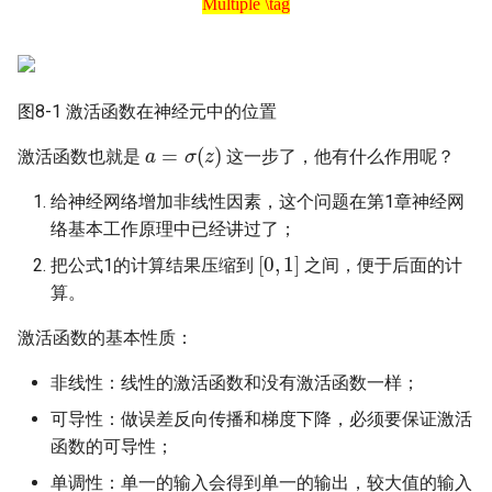
10.5 实现双弧形二分类
播
7. 分布式训练任务练习
Multiple \tag
19.5 不定长时序的循环神经网
02.1 线性反向传播
05.0 多变量线性回归
06.6 用双曲正切函数分类
14.6多分类任务真实案例
7.手写数字识别
络
10.6 双弧形二分类的工作原理
18.0 经典卷积神经网络模型
8 自动机器学习系统练习
02.2 非线性反向传播
05.1 正规方程法
07.0 线性多分类
15.0 网络优化
8.黄金点游戏
图8-1 激活函数在神经元中的位置
19.6 深度循环神经网络
11.0 非线性多分类
18.1 实现颜色分类
9 强化学习系统练习
02.3 梯度下降
05.2 神经网络法
07.1 多分类函数
15.1 权重矩阵初始化
9.手写算式计算器
a
=
σ
(
z
)
激活函数也就是
这一步了，他有什么作用呢？
19.7 双向循环神经网络
11.1 非线性多分类实现
18.2 实现几何图形分类
03.0 损失函数
05.3 样本特征数据标准化
07.2 线性多分类实现
15.2 梯度下降优化算法
10.机器学习平台建设
给神经网络增加非线性因素，这个问题在第1章神经网
20.0 高级循环神经网络
11.2 非线性多分类的工作原理
18.3 实现几何图形及颜色分类
络基本工作原理中已经讲过了；
03.1 均方差损失函数
05.4 还原参数值
07.3 线性多分类的工作原理
15.3 自适应学习率算法
11.量化交易案例
[
0
,
1
]
把公式1的计算结果压缩到
之间，便于后面的计
20.1 LSTM基本原理
11.3 分类样本不平衡问题
18.4 MNIST分类
算。
03.2 交叉熵损失函数
05.5 正确的推理方法
07.4 线性多分类结果可视化
15.4 算法效果比较
12.基于近邻图的向量搜索案
20.2 LSTM代码实现
12.0 多变量非线性分类
18.5 Fashion-MNIST分类
例
激活函数的基本性质：
05.6 标准化标签值
15.5 批量归一化的原理
20.3 GRU基本原理
12.1 三层神经网络的实现
18.6 Cifar-10分类
13.AI对联生成案例
非线性：线性的激活函数和没有激活函数一样；
15.6 批量归一化的实现
可导性：做误差反向传播和梯度下降，必须要保证激活
20.4 序列到序列
12.2 梯度检查
14.快速构建中文文本蕴含深
函数的可导性；
度学习模型
16.0 正则化
单调性：单一的输入会得到单一的输出，较大值的输入
12.3 学习率与批大小