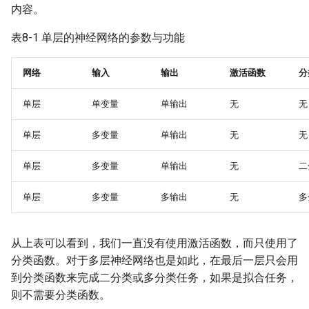
内容。
表8-1 单层的神经网络的参数与功能
网络
输入
输出
激活函数
分
单层
单变量
单输出
无
无
单层
多变量
单输出
无
无
单层
多变量
单输出
无
二
单层
多变量
多输出
无
多
从上表可以看到，我们一直没有使用激活函数，而只使用了
分类函数。对于多层神经网络也是如此，在最后一层只会用
到分类函数来完成二分类或多分类任务，如果是拟合任务，
则不需要分类函数。