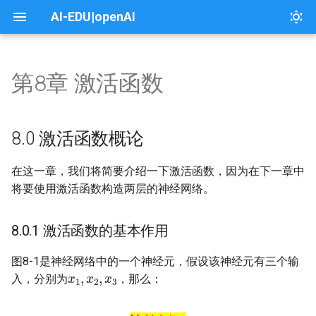
AI-EDU|openAI
第8章 激活函数
00 前言
04 线性回归
06 线性分类
8.0 激活函数概论
10 非线性分类
13 模型的推理与部署
14 深度神经网络
17 卷积神经网络
19 循环神经网络
本课介绍
本课介绍
本页介绍
About
1.封面
1.课程介绍
1.个人能力
1. 框架及工具入门示例
01 概论与基本概念
04.0 单变量线性回归
06. 线性二分类
10.0 非线性二分类
13.0 手工测试训练效果
14.0 搭建深度神经网络框架
17.0 卷积神经网络原理
19.0 普通循环神经网络
一、架构之路
课程目录
1.漫画翻译
License
8.0.1 激活函数的基本作用
2.木头与软件工程的故事
2.木头与微软面试的故事
2. 定制一个新的张量运算
8.0 激活函数概论
01.0 人工智能发展简史
04.1 最小二乘法
06.1 二分类函数
10.1 为什么必须用双层神经网
13.1 模型文件概述
14.1 回归任务功能测试
17.1 卷积的前向计算原理
19.1 两个时间步的循环神经网
二、概论
实验
2.问答系统和对话机器人服务
8.0.2 何时会用到激活函数
3.故事分析
3.故事分析
3. CUDA实现和优化
在这一章，我们将简要介绍一下激活函数，因为在下一章中
络
络
将要使用激活函数构造两层的神经网络。
01.2 人工智能的定义
04.2 梯度下降法
06.2 线性二分类实现
13.2 ONNX模型文件
14.2 回归任务真实案例
17.2 卷积前向计算代码实现
三、用户与需求
3.看图识熊
4.什么是软件工程
4.微软的软件工程师
4 AllReduce的实现和优化
10.2 非线性二分类实现
19.2 四个时间步的循环神经网
8.0.1 激活函数的基本作用
络
01.2 范式的演化
04.3 神经网络法
06.3 线性二分类的工作原理
13.3 Windows中模型的部署
14.3 二分类任务功能测试
17.3 卷积的反向传播原理
4.智能家居
5.软件工程领域知识
5.团队流程
5. 配置Container进行云上
10.3 实现逻辑异或门
或推理
图8-1是神经网络中的一个神经元，假设该神经元有三个输
19.3 通用的循环神经网络模型
01.3 神经网络的基本工作原理
04.4 多样本计算
06.4 线性二分类结果可视化
14.4 二分类任务真实案例
17.4 卷积反向传播代码实现
5.文本朗读应用
6.软件工程在微软
6.木头与团队合作的故事
x
1
,
x
2
,
x
3
入，分别为
，那么：
10.4 逻辑异或门的工作原理
6. 学习使用调度管理系统
19.4 空气质量预测
02.0 反向传播与梯度下降
04.5 梯度下降的三种形式
06.5 实现逻辑与或非门
14.5 多分类任务功能测试
17.5 池化的前向计算与反向传
6.搭建中间服务层
7.故事分析
Multiple \tag