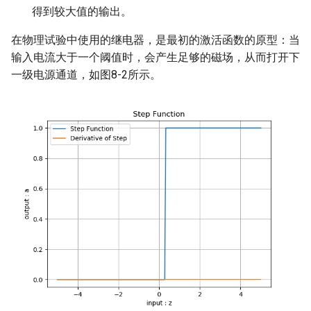
得到较大值的输出。
15.基于深度学习的代码搜索
16.1 偏差与方差
案例
在物理试验中使用的继电器，是最初的激活函数的原型：当
16.2 L2正则
输入电流大于一个阈值时，会产生足够的磁场，从而打开下
16.基于LightGBM的时间序列
一级电源通道，如图8-2所示。
预测
16.3 L1正则
16.4 早停法
16.5 丢弃法
16.6 数据扩展
16.7 集成学习