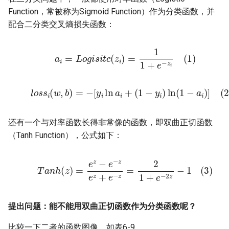
09.2 多项式回归法拟合复合函
10.5 实现双弧形二分类
播
7. 分布式训练任务练习
Function，常被称为Sigmoid Function）作为分类函数，并
数曲线
19.5 不定长时序的循环神经网
代码位置
02.1 线性反向传播
05.0 多变量线性回归
14.6多分类任务真实案例
7.手写数字识别
配合二分类交叉熵损失函数：
络
10.6 双弧形二分类的工作原理
18.0 经典卷积神经网络模型
8 自动机器学习系统练习
09.3 验证与测试
02.2 非线性反向传播
05.1 正规方程法
15.0 网络优化
8.黄金点游戏
(1)
a
i
=
L
o
g
i
s
i
t
c
(
z
i
)
=
1
1
+
e
−
z
i
19.6 深度循环神经网络
11.0 非线性多分类
18.1 实现颜色分类
9 强化学习系统练习
09.4 神经网络非线性回归的实
02.3 梯度下降
05.2 神经网络法
15.1 权重矩阵初始化
9.手写算式计算器
现
19.7 双向循环神经网络
11.1 非线性多分类实现
18.2 实现几何图形分类
(2)
l
o
s
s
i
(
w
,
b
)
=
−
[
y
i
ln
a
i
+
(
1
−
y
i
)
ln
(
1
−
a
i
)
]
03.0 损失函数
05.3 样本特征数据标准化
15.2 梯度下降优化算法
10.机器学习平台建设
09.5 曲线拟合
20.0 高级循环神经网络
11.2 非线性多分类的工作原理
18.3 实现几何图形及颜色分类
03.1 均方差损失函数
05.4 还原参数值
15.3 自适应学习率算法
11.量化交易案例
还有一个与对率函数长得非常像的函数，即双曲正切函数
09.6 非线性回归的工作原理
20.1 LSTM基本原理
11.3 分类样本不平衡问题
18.4 MNIST分类
（Tanh Function），公式如下：
03.2 交叉熵损失函数
05.5 正确的推理方法
15.4 算法效果比较
12.基于近邻图的向量搜索案
09.7 参数调优初步
20.2 LSTM代码实现
12.0 多变量非线性分类
18.5 Fashion-MNIST分类
例
(3)
T
a
n
h
(
z
)
=
e
z
−
e
−
z
e
z
+
e
−
z
=
2
1
+
e
−
2
z
−
1
05.6 标准化标签值
15.5 批量归一化的原理
20.3 GRU基本原理
12.1 三层神经网络的实现
18.6 Cifar-10分类
13.AI对联生成案例
15.6 批量归一化的实现
20.4 序列到序列
12.2 梯度检查
14.快速构建中文文本蕴含深
提出问题：能不能用双曲正切函数作为分类函数呢？
度学习模型
16.0 正则化
比较一下二者的函数图像，如表6-9。
12.3 学习率与批大小