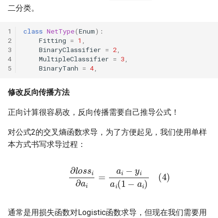
二分类。
class
NetType
(
Enum
):
Fitting
=
1
,
BinaryClassifier
=
2
,
MultipleClassifier
=
3
,
BinaryTanh
=
4
,
修改反向传播方法
正向计算很容易改，反向传播需要自己推导公式！
对公式2的交叉熵函数求导，为了方便起见，我们使用单样
本方式书写求导过程：
(4)
∂
l
o
s
s
i
∂
a
i
=
a
i
−
y
i
a
i
(
1
−
a
i
)
通常是用损失函数对Logistic函数求导，但现在我们需要用