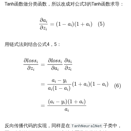
Tanh函数做分类函数，所以改成对公式3的Tanh函数求导：
(5)
∂
a
i
∂
z
i
=
(
1
−
a
i
)
(
1
+
a
i
)
用链式法则结合公式4，5：
(6)
∂
l
o
s
s
i
∂
z
i
=
∂
(
1
l
o
−
s
a
s
i
)
i
∂
=
(
a
a
i
∂
i
−
a
y
i
∂
i
)
z
(
1
i
=
+
a
a
i
−
i
)
y
a
i
i
a
i
(
1
−
a
i
)
(
1
+
a
i
)
反向传播代码的实现，同样是在
子类中，
TanhNeuralNet