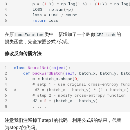
p
=
(
1
-
Y
)
*
np
.
log
(
1
-
A
)
+
(
1
+
Y
)
*
np
.
log
LOSS
=
np
.
sum
(
-
p
)
loss
=
LOSS
/
count
return
loss
在原
类中，新增加了一个叫做
的
LossFunction
CE2_tanh
损失函数，完全按照公式7实现。
修改反向传播方法
class
NeuralNet
(
object
):
def
backwardBatch
(
self
,
batch_x
,
batch_y
,
bat
m
=
batch_x
.
shape
[
0
]
# setp 1 - use original cross-entropy func
#        dZ = (batch_a - batch_y) * (1 + batch_a)
# step 2 - modify cross-entropy function
dZ
=
2
*
(
batch_a
-
batch_y
)
......
注意我们注释掉了step1的代码，利用公式9的结果，代替
为step2的代码。