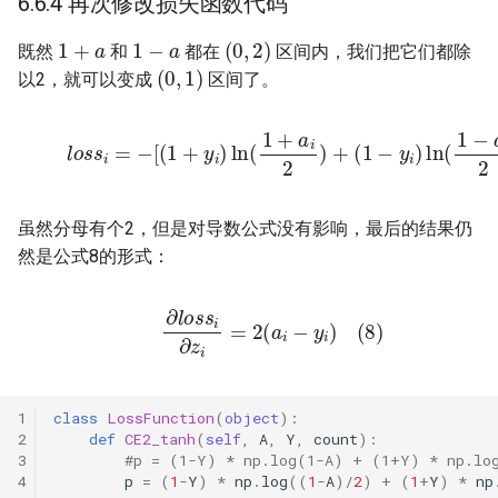
6.6.4 再次修改损失函数代码
1
+
a
1
−
a
(
0
,
2
)
既然
和
都在
区间内，我们把它们都除
(
0
,
1
)
以2，就可以变成
区间了。
(9)
l
o
s
s
i
=
−
[
(
1
+
y
i
)
ln
(
1
+
a
i
2
)
+
(
1
−
y
i
)
ln
(
1
−
a
i
2
)
]
虽然分母有个2，但是对导数公式没有影响，最后的结果仍
然是公式8的形式：
(8)
∂
l
o
s
s
i
∂
z
i
=
2
(
a
i
−
y
i
)
class
LossFunction
(
object
):
def
CE2_tanh
(
self
,
A
,
Y
,
count
):
#p = (1-Y) * np.log(1-A) + (1+Y) * np.lo
p
=
(
1
-
Y
)
*
np
.
log
((
1
-
A
)
/
2
)
+
(
1
+
Y
)
*
np