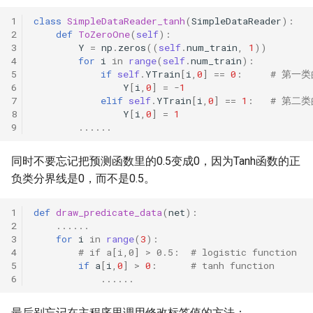
class
SimpleDataReader_tanh
(
SimpleDataReader
):
def
ToZeroOne
(
self
):
Y
=
np
.
zeros
((
self
.
num_train
,
1
))
for
i
in
range
(
self
.
num_train
):
if
self
.
YTrain
[
i
,
0
]
==
0
:
# 第一
Y
[
i
,
0
]
=
-
1
elif
self
.
YTrain
[
i
,
0
]
==
1
:
# 第二
Y
[
i
,
0
]
=
1
......
同时不要忘记把预测函数里的0.5变成0，因为Tanh函数的正
负类分界线是0，而不是0.5。
def
draw_predicate_data
(
net
):
......
for
i
in
range
(
3
):
# if a[i,0] > 0.5:  # logistic function
if
a
[
i
,
0
]
>
0
:
# tanh function
......
最后别忘记在主程序里调用修改标签值的方法：