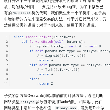
软件开发中一个重要的原则是开放封闭原则：对“增加”开
放，对“修改”封闭。主要是防止改出bug来。为了不修改已
有的
类的代码，我们派生出一个子类来，在子类
NeuralNet
中增加新的方法来覆盖父类的方法，对于其它代码来说，仍
然使用父类的逻辑；对于本例来说，使用子类的逻辑。
class
TanhNeuralNet
(
NeuralNet
):
def
forwardBatch
(
self
,
batch_x
):
Z
=
np
.
dot
(
batch_x
,
self
.
W
)
+
self
.
B
if
self
.
params
.
net_type
==
NetType
.
Binar
A
=
Sigmoid
()
.
forward
(
Z
)
return
A
elif
self
.
params
.
net_type
==
NetType
.
Bin
A
=
Tanh
()
.
forward
(
Z
)
return
A
else
:
return
Z
子类的新方法Overwrite掉以前的前向计算方法，通过判断
网络类型
参数值来调用Tanh函数。相应地，要在
NetType
网络类型中增加一个枚举值：
，意为用Tanh做
BinaryTanh