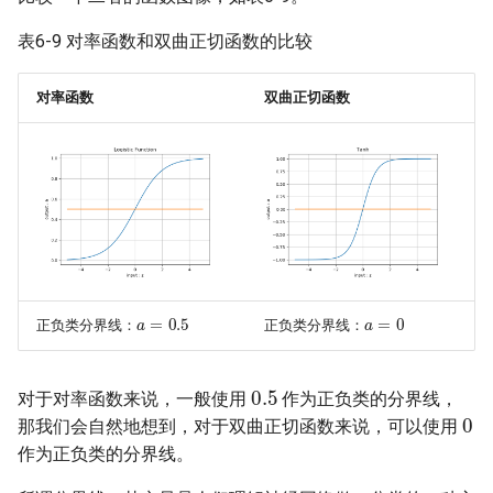
15.基于深度学习的代码搜索
16.1 偏差与方差
表6-9 对率函数和双曲正切函数的比较
案例
16.2 L2正则
对率函数
双曲正切函数
16.基于LightGBM的时间序列
预测
16.3 L1正则
16.4 早停法
16.5 丢弃法
16.6 数据扩展
a
=
0.5
a
=
0
正负类分界线：
正负类分界线：
16.7 集成学习
0.5
对于对率函数来说，一般使用
作为正负类的分界线，
0
那我们会自然地想到，对于双曲正切函数来说，可以使用
作为正负类的分界线。