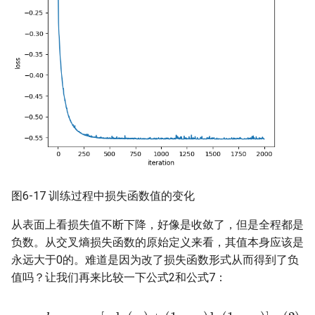
图6-17 训练过程中损失函数值的变化
从表面上看损失值不断下降，好像是收敛了，但是全程都是
负数。从交叉熵损失函数的原始定义来看，其值本身应该是
永远大于0的。难道是因为改了损失函数形式从而得到了负
值吗？让我们再来比较一下公式2和公式7：
(2)
l
o
s
s
i
=
−
[
y
i
ln
(
a
i
)
+
(
1
−
y
i
)
ln
(
1
−
a
i
)
]