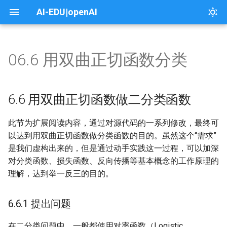
AI-EDU|openAI
06.6 用双曲正切函数分类
00 前言
04 线性回归
6.6 用双曲正切函数做二分类
08 非线性回归
10 非线性分类
13 模型的推理与部署
14 深度神经网络
17 卷积神经网络
19 循环神经网络
本课介绍
本课介绍
本页介绍
About
1.封面
1.课程介绍
1.个人能力
1. 框架及工具入门示例
函数
01 概论与基本概念
04.0 单变量线性回归
08.0 激活函数
10.0 非线性二分类
13.0 手工测试训练效果
14.0 搭建深度神经网络框架
17.0 卷积神经网络原理
19.0 普通循环神经网络
一、架构之路
课程目录
1.漫画翻译
License
2.木头与软件工程的故事
2.木头与微软面试的故事
2. 定制一个新的张量运算
6.6 用双曲正切函数做二分类函数
6.6.1 提出问题
01.0 人工智能发展简史
04.1 最小二乘法
08.1 挤压型激活函数
10.1 为什么必须用双层神经网
13.1 模型文件概述
14.1 回归任务功能测试
17.1 卷积的前向计算原理
19.1 两个时间步的循环神经网
二、概论
实验
2.问答系统和对话机器人服务
3.故事分析
3.故事分析
3. CUDA实现和优化
此节为扩展阅读内容，通过对源代码的一系列修改，最终可
络
络
6.6.2 修改前向计算和反向传
以达到用双曲正切函数做分类函数的目的。虽然这个“需求”
播函数
01.2 人工智能的定义
04.2 梯度下降法
08.2 半线性激活函数
13.2 ONNX模型文件
14.2 回归任务真实案例
17.2 卷积前向计算代码实现
三、用户与需求
3.看图识熊
4.什么是软件工程
4.微软的软件工程师
4 AllReduce的实现和优化
是我们虚构出来的，但是通过动手实践这一过程，可以加深
10.2 非线性二分类实现
19.2 四个时间步的循环神经网
对分类函数、损失函数、反向传播等基本概念的工作原理的
络
6.6.3 修改损失函数
01.2 范式的演化
04.3 神经网络法
09.0 非线性回归
13.3 Windows中模型的部署
14.3 二分类任务功能测试
17.3 卷积的反向传播原理
4.智能家居
5.软件工程领域知识
5.团队流程
5. 配置Container进行云上
理解，达到举一反三的目的。
10.3 实现逻辑异或门
或推理
19.3 通用的循环神经网络模型
6.6.4 再次修改损失函数代码
01.3 神经网络的基本工作原理
04.4 多样本计算
09.1 多项式回归法拟合正弦曲
14.4 二分类任务真实案例
17.4 卷积反向传播代码实现
5.文本朗读应用
6.软件工程在微软
6.木头与团队合作的故事
6.6.1 提出问题
线
10.4 逻辑异或门的工作原理
6. 学习使用调度管理系统
19.4 空气质量预测
6.6.5 修改样本数据标签值
02.0 反向传播与梯度下降
04.5 梯度下降的三种形式
14.5 多分类任务功能测试
17.5 池化的前向计算与反向传
6.搭建中间服务层
7.故事分析
在二分类问题中，一般都使用对率函数（Logistic