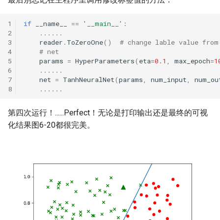
if
__name__
==
'__main__'
:
......
reader
.
ToZeroOne
()
# change lable value from
# net
params
=
HyperParameters
(
eta
=
0.1
,
max_epoch
=
1
......
net
=
TanhNeuralNet
(
params
,
num_input
,
num_ou
......
第四次运行！......Perfect！无论是打印输出还是最终的可视
化结果图6-20都很完美。