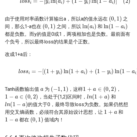
(
0
,
1
)
由于使用对率函数计算输出a，所以a的值永远在
之
(
0
,
1
)
ln
(
a
i
)
ln
(
1
−
a
i
)
间，那么1-a也在
之间，所以
和
都是负数。而y的值是0或1，两项相加也是负数。最前面有
个负号，所以最终loss的结果是个正数。
改成1+a后：
(7)
l
o
s
s
i
=
−
[
(
1
+
y
i
)
ln
(
1
+
a
i
)
+
(
1
−
y
i
)
ln
(
1
−
a
i
)
]
a
(
−
1
,
1
)
1
+
a
∈
(
0
,
2
)
Tanh函数输出值
为
，这样
，
1
−
a
∈
(
0
,
2
)
l
n
(
1
+
a
)
，当处于(1,2)区间时，
和
l
n
(
1
−
a
)
的值大于0，最终导致loss为负数。如果仍然想
1
+
a
用交叉熵函数，必须符合其原始设计思想，让
和
1
−
a
(
0
,
1
)
都在
值域内！