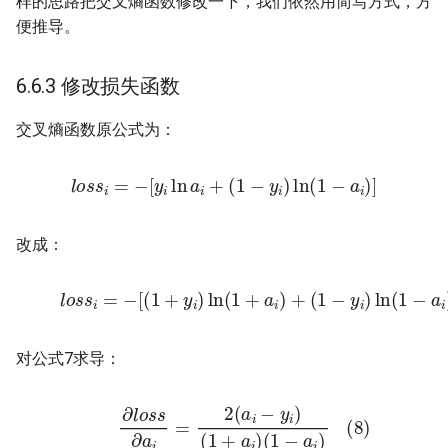
样的思路把交叉熵函数修改一下，我们依然用简写方式，方
便推导。
6.6.3 修改损失函数
交叉熵函数原公式为：
l
o
s
s
i
=
−
[
y
i
ln
a
i
+
(
1
−
y
i
)
ln
(
1
−
a
i
)
]
改成：
(7)
l
o
s
s
i
=
−
[
(
1
+
y
i
)
ln
(
1
+
a
i
)
+
(
1
−
y
i
)
ln
(
1
−
a
i
)
]
对公式7求导：
(8)
∂
l
o
s
s
∂
a
i
=
2
(
a
i
−
y
i
)
(
1
+
a
i
)
(
1
−
a
i
)