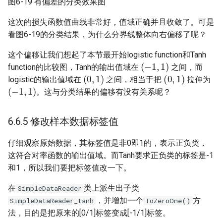
图6-19 有偏差的分类效果图
这次的损失函数值曲线非常好，值域正确并且收敛了。可是
看图6-19的分类结果，为什么分界线整体向右偏移了呢？
这个偏移让我们想起了本节最开始logistic function和Tanh
(
−
1
,
1
)
function的比较图，Tanh的输出值域在
之间，而
(
0
,
1
)
(
0
,
1
)
logistic的输出值域在
之间，相当于把
拉伸为
(
−
1
,
1
)
。这与分类结果的偏移有没有关系呢？
6.6.5 修改样本数据标签值
仔细观察原始数据，其标签值是非0即1的，表示正负类，
这符合对率函数的输出值域。而Tanh要求正负类的标签是-1
和1，所以我们要把标签值改一下。
在
类上派生出子类
SimpleDataReader
，并增加一个
方
SimpleDataReader_tanh
ToZeroOne()
法，目的是把原来的[0/1]标签变成[-1/1]标签。