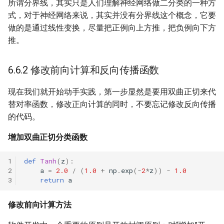
所谓分界线，其实只是人们理解神经网络做二分类的一种方
式，对于神经网络来说，其实并没有分界线这个概念，它要
做的是通过线性变换，尽量把正例向上方推，把负例向下方
推。
6.6.2 修改前向计算和反向传播函数
现在我们就开始动手实践，第一步显然是要用双曲正切来代
替对率函数，修改正向计算的同时，不要忘记修改反向传播
的代码。
增加双曲正切分类函数
def
Tanh
(
z
):
a
=
2.0
/
(
1.0
+
np
.
exp
(
-
2
*
z
))
-
1.0
return
a
修改前向计算方法