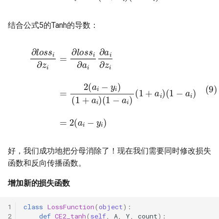
结合公式5的Tanh的导数：
(9)
∂
l
o
s
s
i
∂
z
i
=
∂
l
o
s
s
i
∂
(
a
1
i
−
∂
a
a
i
i
)
∂
=
z
2
i
=
(
a
2
i
(
−
a
y
i
−
i
)
y
i
)
(
1
+
a
i
)
(
1
−
a
i
)
(
1
+
a
好，我们成功地把分母消除了！现在我们需要同时修改损失
函数和反向传播函数。
增加新的损失函数
class
LossFunction
(
object
):
def
CE2_tanh
(
self
,
A
,
Y
,
count
):